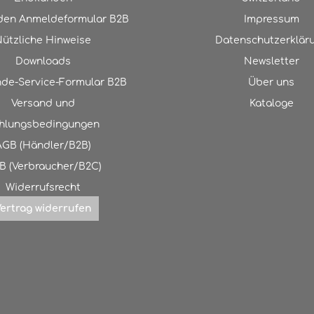
en Anmeldeformular B2B
Impressum
ützliche Hinweise
Datenschutzerklär
Downloads
Newsletter
de-Service-Formular B2B
Über uns
Versand und
Kataloge
hlungsbedingungen
AGB (Händler/B2B)
B (Verbraucher/B2C)
Widerrufsrecht
ertrag widerrufen