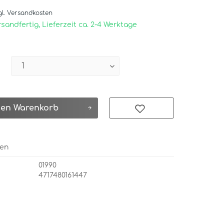
 *
gl. Versandkosten
sandfertig, Lieferzeit ca. 2-4 Werktage
den
Warenkorb
hen
01990
4717480161447