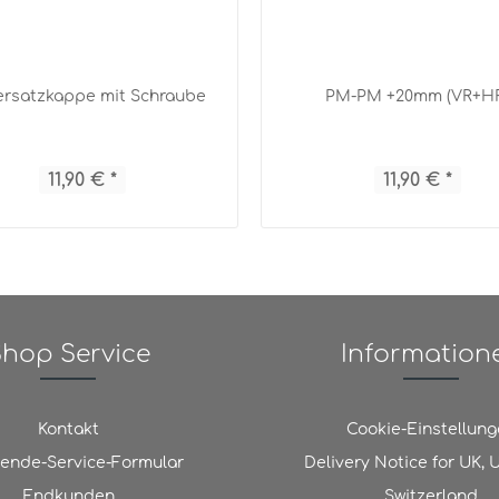
ersatzkappe mit Schraube
PM-PM +20mm (VR+H
11,90 € *
11,90 € *
hop Service
Information
Kontakt
Cookie-Einstellun
ende-Service-Formular
Delivery Notice for UK,
Endkunden
Switzerland