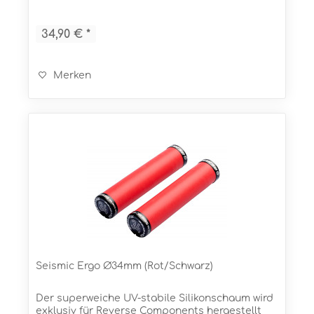
Der Seismic Griff macht die Fahrt nicht nur...
34,90 € *
Merken
Seismic Ergo Ø34mm (Rot/Schwarz)
Der superweiche UV-stabile Silikonschaum wird
exklusiv für Reverse Components hergestellt