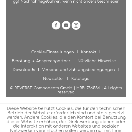
ggf. Nachnahmegebühren, wenn nicht anders beschrieben
Cookie-Einstellungen
Kontakt
Beratung u. Ansprechpartner
Nützliche Hinweise
Downloads
Versand und Zahlungsbedingungen
Newsletter
Kataloge
© REVERSE Components GmbH | HRB: 786586 | All rights
reserved
Diese Website benutzt Cookies, die für den technischen
Betrieb der Website erforderlich sind und stets gesetzt
werden. Andere Cookies, die den Komfort bei Benutzung
dieser Website erhöhen, der Direktwerbung dienen oder
die Interaktion mit anderen Websites und sozialen
Netzwerken vereinfachen sollen, werden nur mit Ihrer