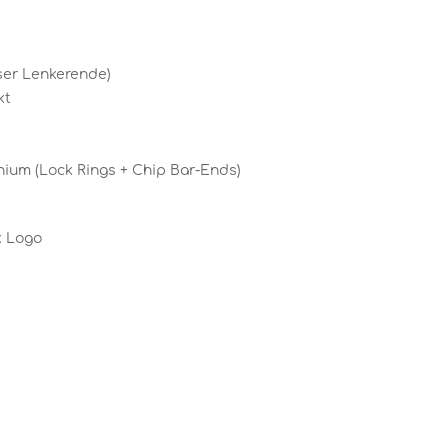
ser Lenkerende)
kt
ium (Lock Rings + Chip Bar-Ends)
k Logo