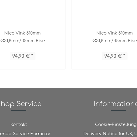
Nico Vink 810mm
Nico Vink 810mm
Ø31,8mm/35mm Rise
Ø31,8mm/48mm Rise
94,90 € *
94,90 € *
hop Service
Information
Kontakt
Cookie-Einstellun
ende-Service-Formular
Delivery Notice for UK,