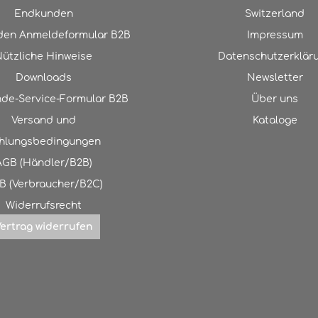
Endkunden
Switzerland
en Anmeldeformular B2B
Impressum
ützliche Hinweise
Datenschutzerklär
Downloads
Newsletter
de-Service-Formular B2B
Über uns
Versand und
Kataloge
hlungsbedingungen
AGB (Händler/B2B)
B (Verbraucher/B2C)
Widerrufsrecht
ertrag widerrufen