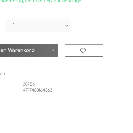
sandfertig, Lieferzeit ca. 2-4 Werktage
den
Warenkorb
hen
30756
4717480164363