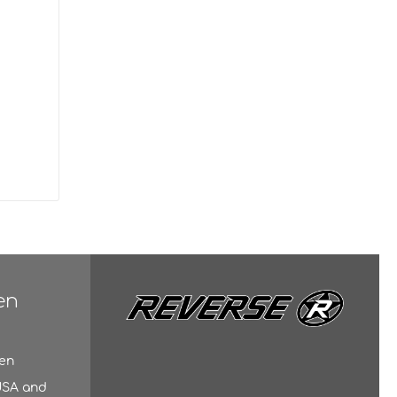
en
gen
 USA and