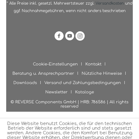
* Alle Preise inkl. gesetzl. Mehrwertsteuer zzgl.
Versandkosten
und
ggf. Nachnahmegebühren, wenn nicht anders beschrieben
Cookie-Einstellungen
Kontakt
Beratung u. Ansprechpartner
Nützliche Hinweise
Downloads
Versand und Zahlungsbedingungen
Newsletter
Kataloge
© REVERSE Components GmbH | HRB: 786586 | All rights
reserved
Diese Website benutzt Cookies, die für den technischen
Betrieb der Website erforderlich sind und stets gesetzt
werden. Andere Cookies, die den Komfort bei Benutzung
dieser Website erhöhen, der Direktwerbung dienen oder