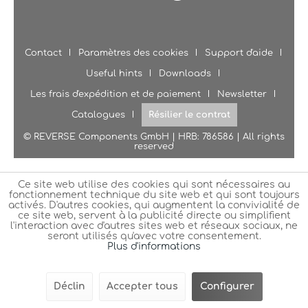
Contact
Paramètres des cookies
Support d'aide
Useful hints
Downloads
Les frais d'expédition et de paiement
Newsletter
Catalogues
Résilier le contrat
© REVERSE Components GmbH | HRB: 786586 | All rights
reserved
Ce site web utilise des cookies qui sont nécessaires au
fonctionnement technique du site web et qui sont toujours
activés. D'autres cookies, qui augmentent la convivialité de
ce site web, servent à la publicité directe ou simplifient
l'interaction avec d'autres sites web et réseaux sociaux, ne
seront utilisés qu'avec votre consentement.
Plus d'informations
Déclin
Accepter tous
Configurer