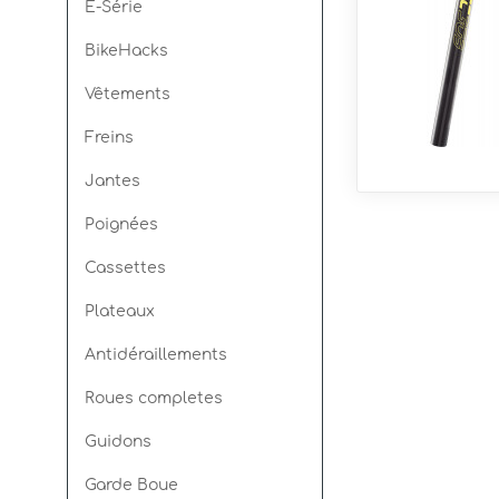
E-Série
BikeHacks
Spin Ø30mm
Seismic E
Vêtements
Freins
Jantes
Poignées
Cassettes
Plateaux
Antidéraillements
Roues completes
Guidons
Garde Boue