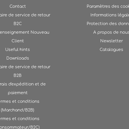
Contact
Paramètres des coo
ire de service de retour
Informations légal
B2C
Protection des don
renseignement Nouveau
A propos de nou
Client
Newsletter
Useful hints
Catalogues
Downloads
ire de service de retour
B2B
rais d'expédition et de
paiement
ermes et conditions
(Marchand/B2B)
ermes et conditions
Consommateur/B2C)