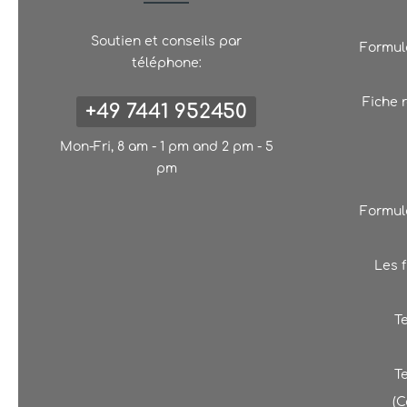
Soutien et conseils par
Formula
téléphone:
Fiche 
+49 7441 952450
Mon-Fri, 8 am - 1 pm and 2 pm - 5
pm
Formula
Les f
T
T
(