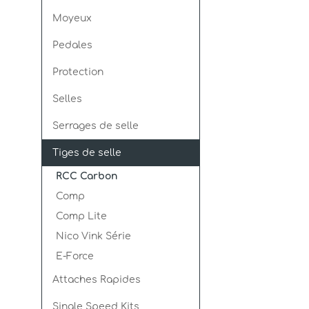
Moyeux
Pedales
Protection
Selles
Serrages de selle
Tiges de selle
RCC Carbon
Comp
Comp Lite
Nico Vink Série
E-Force
Attaches Rapides
Single Speed Kits