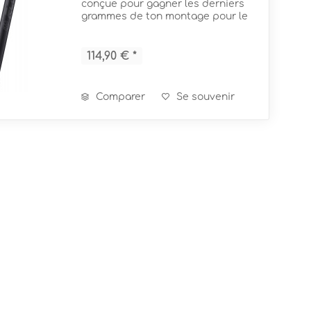
conçue pour gagner les derniers
m (RE)
grammes de ton montage pour le
rendre plus rapide. Le tube en
m (RE)
mm
carbone monte en butée de la tête
en aluminium forgée, afin de
114,90 € *
garantir...
Comparer
Se souvenir