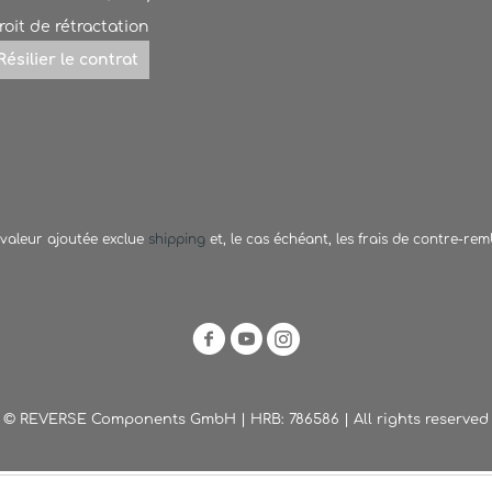
roit de rétractation
Résilier le contrat
a valeur ajoutée exclue
shipping
et, le cas échéant, les frais de contre-re
© REVERSE Components GmbH | HRB: 786586 | All rights reserved