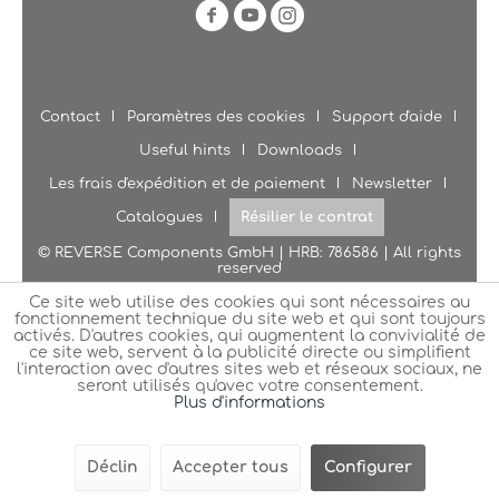
Contact
Paramètres des cookies
Support d'aide
Useful hints
Downloads
Les frais d'expédition et de paiement
Newsletter
Catalogues
Résilier le contrat
© REVERSE Components GmbH | HRB: 786586 | All rights
reserved
Ce site web utilise des cookies qui sont nécessaires au
fonctionnement technique du site web et qui sont toujours
activés. D'autres cookies, qui augmentent la convivialité de
ce site web, servent à la publicité directe ou simplifient
l'interaction avec d'autres sites web et réseaux sociaux, ne
seront utilisés qu'avec votre consentement.
Plus d'informations
Déclin
Accepter tous
Configurer