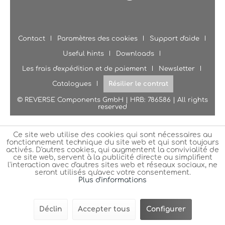
Contact
Paramètres des cookies
Support d'aide
Useful hints
Downloads
Les frais d'expédition et de paiement
Newsletter
Catalogues
Résilier le contrat
© REVERSE Components GmbH | HRB: 786586 | All rights
reserved
Ce site web utilise des cookies qui sont nécessaires au
fonctionnement technique du site web et qui sont toujours
activés. D'autres cookies, qui augmentent la convivialité de
ce site web, servent à la publicité directe ou simplifient
l'interaction avec d'autres sites web et réseaux sociaux, ne
seront utilisés qu'avec votre consentement.
Plus d'informations
Déclin
Accepter tous
Configurer